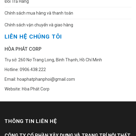
Đổi Trả Hàng
Chính sách mua hàng và thanh toán
Chính sách vận chuyển và giao hàng
LIÊN HỆ CHÚNG TÔI
HÒA PHÁT CORP
Trụ sở: 260 Nơ Trang Long, Bình Thạnh, Hồ Chí Minh
Hotline: 0906.438.222
Email: hoaphatphanphoi@gmail.com
Website: Hòa Phát Corp
THÔNG TIN LIÊN HỆ
CÔNG TY CỔ PHẦN XÂY DỰNG VÀ TRANG TRÍ NỘI THẤT