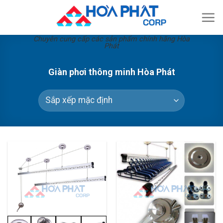
Skip
to
content
Chuyên cung cấp các sản phẩm chính hãng Hòa
Phát
Giàn phơi thông minh Hòa Phát