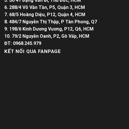
5. Số 41 Đặng Văn Bi, Thủ Đức, HCM
6. 288/4 Võ Văn Tần, P5, Quận 3, HCM
7. 68/5 Hoàng Diệu, P12, Quận 4, HCM
8. 484/7 Nguyễn Thị Thập, P Tân Phong, Q7
9. 198/6 Kinh Dương Vương, P12, Q6, HCM
10. 79/2 Nguyễn Oanh, P2, Gò Vấp, HCM
ĐT: 0968.245.979
KẾT NỐI QUA FANPAGE