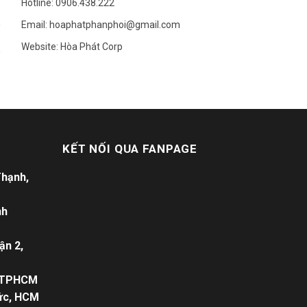
Hotline: 0906.438.222
Email: hoaphatphanphoi@gmail.com
Website: Hòa Phát Corp
KẾT NỐI QUA FANPAGE
Thạnh,
nh
ận 2,
, TPHCM
Đức, HCM