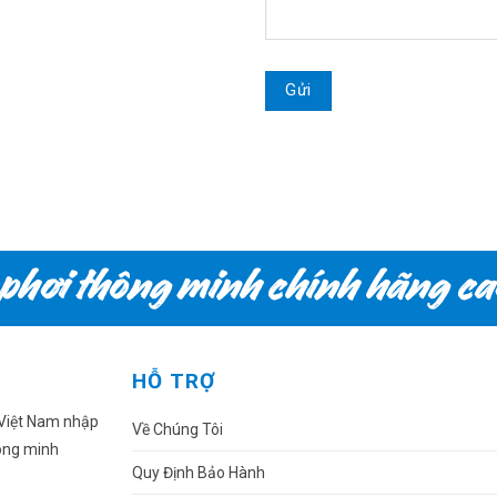
HỖ TRỢ
 Việt Nam nhập
Về Chúng Tôi
hông minh
Quy Định Bảo Hành