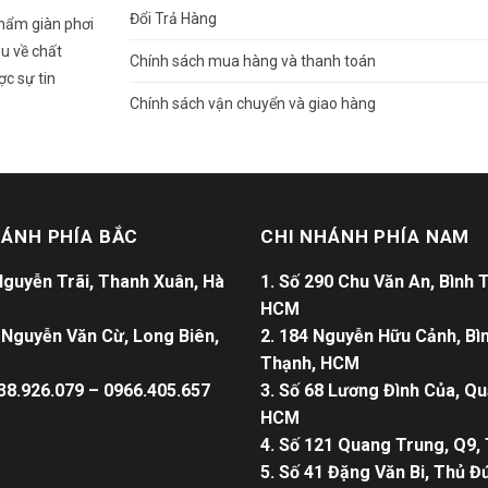
Đổi Trả Hàng
phẩm giàn phơi
u về chất
Chính sách mua hàng và thanh toán
ợc sự tin
Chính sách vận chuyển và giao hàng
HÁNH PHÍA BẮC
CHI NHÁNH PHÍA NAM
 Nguyễn Trãi, Thanh Xuân, Hà
1. Số 290 Chu Văn An, Bình 
HCM
9 Nguyễn Văn Cừ, Long Biên,
2. 184 Nguyễn Hữu Cảnh, Bì
Thạnh, HCM
38.926.079 – 0966.405.657
3. Số 68 Lương Đình Của, Qu
HCM
4. Số 121 Quang Trung, Q9
5. Số 41 Đặng Văn Bi, Thủ 