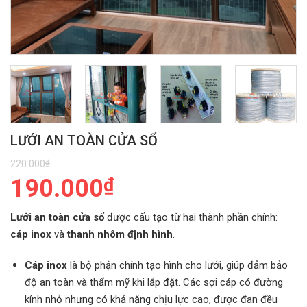
LƯỚI AN TOÀN CỬA SỔ
220.000
₫
Giá
190.000
₫
gốc
Giá
là:
Lưới an toàn cửa sổ
được cấu tạo từ hai thành phần chính:
hiện
220.000₫.
cáp inox
và
thanh nhôm định hình
.
tại
là:
Cáp inox
là bộ phận chính tạo hình cho lưới, giúp đảm bảo
190.000₫.
độ an toàn và thẩm mỹ khi lắp đặt. Các sợi cáp có đường
kính nhỏ nhưng có khả năng chịu lực cao, được đan đều