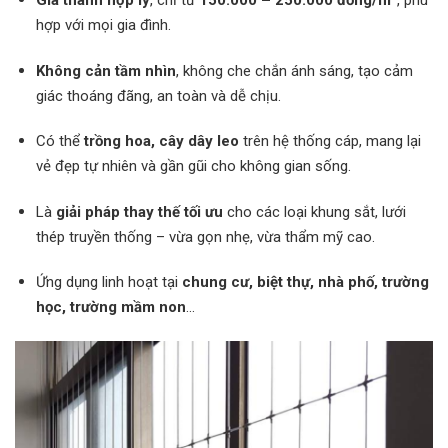
Giá thành hợp lý
, chỉ từ
150.000 – 250.000 đồng/m²
, phù
hợp với mọi gia đình.
Không cản tầm nhìn
, không che chắn ánh sáng, tạo cảm
giác thoáng đãng, an toàn và dễ chịu.
Có thể
trồng hoa, cây dây leo
trên hệ thống cáp, mang lại
vẻ đẹp tự nhiên và gần gũi cho không gian sống.
Là
giải pháp thay thế tối ưu
cho các loại khung sắt, lưới
thép truyền thống – vừa gọn nhẹ, vừa thẩm mỹ cao.
Ứng dụng linh hoạt tại
chung cư, biệt thự, nhà phố, trường
học, trường mầm non
…