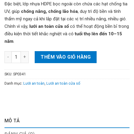
Đặc biệt, lớp nhựa HDPE bọc ngoài còn chứa các hạt chống tia
UV, giúp
chống nắng, chống lão hóa
, duy trì độ bền và tính
thẩm mỹ ngay cả khi lắp đặt tại các vị trí nhiều nắng, nhiều gió.
Chính vì vậy,
lưới an toàn cửa sổ
có thể hoạt động bền bỉ trong
điều kiện thời tiết khắc nghiệt và có
tuổi thọ lên đến 10–15
năm
.
Lưới bảo vệ cửa sổ Hòa Phát số lượng
THÊM VÀO GIỎ HÀNG
SKU:
SP0341
Danh mục:
Lưới an toàn
,
Lưới an toàn cửa sổ
MÔ TẢ