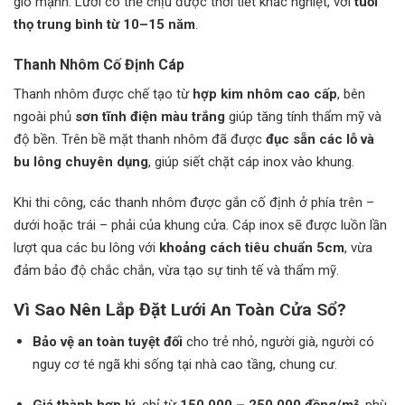
gió mạnh. Lưới có thể chịu được thời tiết khắc nghiệt, với
tuổi
thọ trung bình từ 10–15 năm
.
Thanh Nhôm Cố Định Cáp
Thanh nhôm được chế tạo từ
hợp kim nhôm cao cấp
, bên
ngoài phủ
sơn tĩnh điện màu trắng
giúp tăng tính thẩm mỹ và
độ bền. Trên bề mặt thanh nhôm đã được
đục sẵn các lỗ và
bu lông chuyên dụng
, giúp siết chặt cáp inox vào khung.
Khi thi công, các thanh nhôm được gắn cố định ở phía trên –
dưới hoặc trái – phải của khung cửa. Cáp inox sẽ được luồn lần
lượt qua các bu lông với
khoảng cách tiêu chuẩn 5cm
, vừa
đảm bảo độ chắc chắn, vừa tạo sự tinh tế và thẩm mỹ.
Vì Sao Nên Lắp Đặt Lưới An Toàn Cửa Sổ?
Bảo vệ an toàn tuyệt đối
cho trẻ nhỏ, người già, người có
nguy cơ té ngã khi sống tại nhà cao tầng, chung cư.