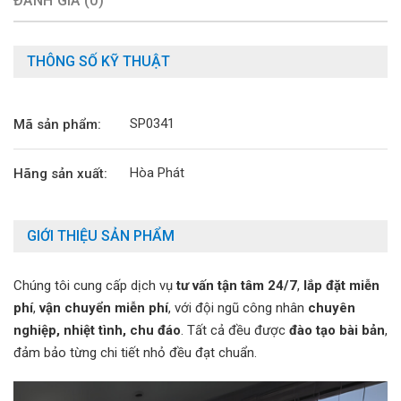
ĐÁNH GIÁ (0)
THÔNG SỐ KỸ THUẬT
SP0341
Mã sản phẩm:
Hòa Phát
Hãng sản xuất:
GIỚI THIỆU SẢN PHẨM
Chúng tôi cung cấp dịch vụ
tư vấn tận tâm 24/7
,
lắp đặt miễn
phí
,
vận chuyển miễn phí
, với đội ngũ công nhân
chuyên
nghiệp, nhiệt tình, chu đáo
. Tất cả đều được
đào tạo bài bản
,
đảm bảo từng chi tiết nhỏ đều đạt chuẩn.