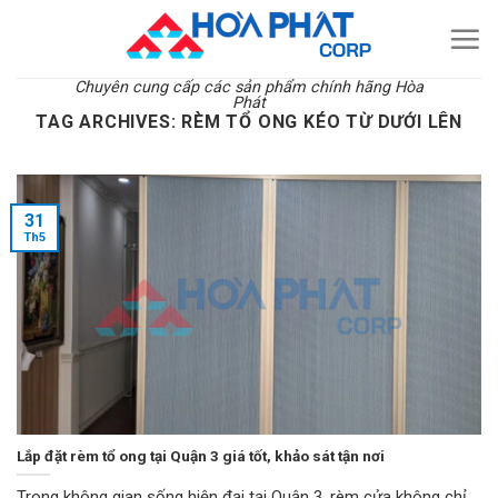
Skip
to
content
Chuyên cung cấp các sản phẩm chính hãng Hòa
Phát
TAG ARCHIVES:
RÈM TỔ ONG KÉO TỪ DƯỚI LÊN
31
Th5
Lắp đặt rèm tổ ong tại Quận 3 giá tốt, khảo sát tận nơi
Trong không gian sống hiện đại tại Quận 3, rèm cửa không chỉ