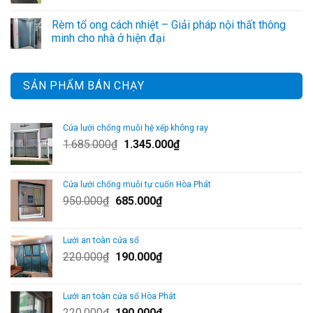
Rèm tổ ong cách nhiệt – Giải pháp nội thất thông
minh cho nhà ở hiện đại
SẢN PHẨM BÁN CHẠY
Cửa lưới chống muỗi hệ xếp không ray
Giá
Giá
1.685.000
₫
1.345.000
₫
gốc
hiện
là:
tại
Cửa lưới chống muỗi tự cuốn Hòa Phát
1.685.000₫.
là:
Giá
Giá
950.000
₫
685.000
₫
1.345.000₫.
gốc
hiện
là:
tại
Lưới an toàn cửa sổ
950.000₫.
là:
Giá
Giá
220.000
₫
190.000
₫
685.000₫.
gốc
hiện
là:
tại
Lưới an toàn cửa sổ Hòa Phát
220.000₫.
là:
Giá
Giá
220.000
₫
190.000
₫