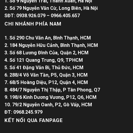
1. Số 9 Nguyễn Trãi, Thanh Xuân, Hà Nội
2. Số 79 Nguyễn Văn Cừ, Long Biên, Hà Nội
SĐT: 0938.926.079 – 0966.405.657
CHI NHÁNH PHÍA NAM
1. Số 290 Chu Văn An, Bình Thạnh, HCM
2. 184 Nguyễn Hữu Cảnh, Bình Thạnh, HCM
3. Số 68 Lương Đình Của, Quận 2, HCM
4. Số 121 Quang Trung, Q9, TPHCM
5. Số 41 Đặng Văn Bi, Thủ Đức, HCM
6. 288/4 Võ Văn Tần, P5, Quận 3, HCM
7. 68/5 Hoàng Diệu, P12, Quận 4, HCM
8. 484/7 Nguyễn Thị Thập, P Tân Phong, Q7
9. 198/6 Kinh Dương Vương, P12, Q6, HCM
10. 79/2 Nguyễn Oanh, P2, Gò Vấp, HCM
ĐT: 0968.245.979
KẾT NỐI QUA FANPAGE