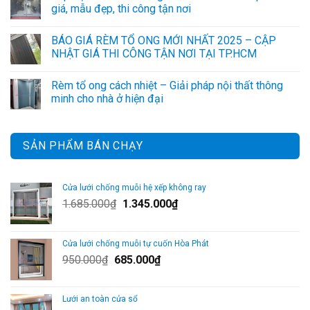
giá, mẫu đẹp, thi công tận nơi
BÁO GIÁ RÈM TỔ ONG MỚI NHẤT 2025 – CẬP
NHẬT GIÁ THI CÔNG TẬN NƠI TẠI TP.HCM
Rèm tổ ong cách nhiệt – Giải pháp nội thất thông
minh cho nhà ở hiện đại
SẢN PHẨM BÁN CHẠY
Cửa lưới chống muỗi hệ xếp không ray
Giá
Giá
1.685.000
₫
1.345.000
₫
gốc
hiện
là:
tại
Cửa lưới chống muỗi tự cuốn Hòa Phát
1.685.000₫.
là:
Giá
Giá
950.000
₫
685.000
₫
1.345.000₫.
gốc
hiện
là:
tại
Lưới an toàn cửa sổ
950.000₫.
là: