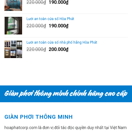
Giá
Giá
220.000
₫
190.000
₫
685.000₫.
gốc
hiện
là:
tại
Lưới an toàn cửa sổ Hòa Phát
220.000₫.
là:
Giá
Giá
220.000
₫
190.000
₫
190.000₫.
gốc
hiện
là:
tại
Lưới an toàn cửa sổ nhà phố hãng Hòa Phát
220.000₫.
là:
Giá
Giá
220.000
₫
200.000
₫
190.000₫.
gốc
hiện
là:
tại
220.000₫.
là:
200.000₫.
GIÀN PHƠI THÔNG MINH
hoaphatcorp.com là đơn vị đối tác độc quyền duy nhất tại Việt Nam