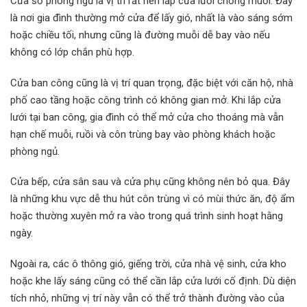
Cửa sổ phòng ngủ là vị trí rất nên lắp cửa lưới chống muỗi. Đây
là nơi gia đình thường mở cửa để lấy gió, nhất là vào sáng sớm
hoặc chiều tối, nhưng cũng là đường muỗi dễ bay vào nếu
không có lớp chắn phù hợp.
Cửa ban công cũng là vị trí quan trọng, đặc biệt với căn hộ, nhà
phố cao tầng hoặc công trình có không gian mở. Khi lắp cửa
lưới tại ban công, gia đình có thể mở cửa cho thoáng mà vẫn
hạn chế muỗi, ruồi và côn trùng bay vào phòng khách hoặc
phòng ngủ.
Cửa bếp, cửa sân sau và cửa phụ cũng không nên bỏ qua. Đây
là những khu vực dễ thu hút côn trùng vì có mùi thức ăn, độ ẩm
hoặc thường xuyên mở ra vào trong quá trình sinh hoạt hằng
ngày.
Ngoài ra, các ô thông gió, giếng trời, cửa nhà vệ sinh, cửa kho
hoặc khe lấy sáng cũng có thể cần lắp cửa lưới cố định. Dù diện
tích nhỏ, những vị trí này vẫn có thể trở thành đường vào của