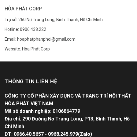
HÒA PHÁT CORP
Trụ sở: 260 Nơ Trang Long, Bình Thạnh, Hồ Chí Minh
Hotline: 0906.438.222
Email: hoaphatphanphoi@gmail.com
Website: Hòa Phát Corp
THÔNG TIN LIÊN HỆ
CÔNG TY CỔ PHẦN XÂY DỰNG VÀ TRANG TRÍ NỘI THẤT
HÒA PHÁT VIỆT NAM
Mã số doanh nghiệp: 0106864779
Địa chỉ: 290 Đường Nơ Trang Long, P13, Bình Thạnh, Hồ
Chí Minh
ĐT: 0966.40.5657 - 0968.245.979(Zalo)