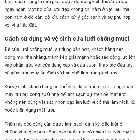
Điều quan trọng là cửa phải được đo đúng kích thước và lắp
ngay ngắn. Một bộ cửa lưới đẹp không chỉ nằm ở vật liệu, mà
còn nằm ở độ cân, độ kín, cách xử lý góc cạnh và sự phù hợp
với vị trí lắp đặt.
Cách sử dụng và vệ sinh cửa lưới chống muỗi
Để cửa lưới chống muỗi sử dụng bền hơn, khách hàng nên
đóng mở nhẹ nhàng, tránh kéo giật mạnh hoặc tác động lực lớn
vào phần lưới. Với cửa dạng xếp và cửa cuốn, thao tác đều tay
sẽ giúp lưới chạy ổn định và hạn chế tình trạng lệch ray.
Khi vệ sinh, khách hàng có thể dùng khăn mềm, chổi lông hoặc
máy hút bụi công suất nhẹ để làm sạch bụi trên bề mặt lưới.
Không nên dùng vật sắc nhọn cạo lên lưới vì có thể làm rách, xù
hoặc biến dạng mắt lưới.
Phần ray cửa cũng cần được làm sạch định kỳ, đặc biệt ở
những vị trí gần ban công, bếp hoặc nơi có nhiều bụi. Nếu ray bị
bám cát, tóc hoặc bụi dày, cửa có thể kéo nặng tay, kẹt hoặc