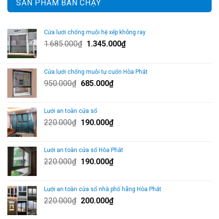
SẢN PHẨM BÁN CHẠY
Cửa lưới chống muỗi hệ xếp không ray
Giá
Giá
1.685.000
₫
1.345.000
₫
gốc
hiện
là:
tại
Cửa lưới chống muỗi tự cuốn Hòa Phát
1.685.000₫.
là:
Giá
Giá
950.000
₫
685.000
₫
1.345.000₫.
gốc
hiện
là:
tại
Lưới an toàn cửa sổ
950.000₫.
là:
Giá
Giá
220.000
₫
190.000
₫
685.000₫.
gốc
hiện
là:
tại
Lưới an toàn cửa sổ Hòa Phát
220.000₫.
là:
Giá
Giá
220.000
₫
190.000
₫
190.000₫.
gốc
hiện
là:
tại
Lưới an toàn cửa sổ nhà phố hãng Hòa Phát
220.000₫.
là:
Giá
Giá
220.000
₫
200.000
₫
190.000₫.
gốc
hiện