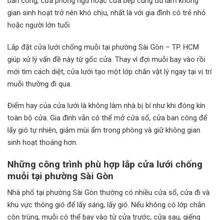
ban công, cửa phòng ngủ hoặc cửa bếp cũng đủ làm không
gian sinh hoạt trở nên khó chịu, nhất là với gia đình có trẻ nhỏ
hoặc người lớn tuổi.
Lắp đặt cửa lưới chống muỗi tại phường Sài Gòn – TP. HCM
giúp xử lý vấn đề này từ gốc cửa. Thay vì đợi muỗi bay vào rồi
mới tìm cách diệt, cửa lưới tạo một lớp chắn vật lý ngay tại vị trí
muỗi thường đi qua.
Điểm hay của cửa lưới là không làm nhà bị bí như khi đóng kín
toàn bộ cửa. Gia đình vẫn có thể mở cửa sổ, cửa ban công để
lấy gió tự nhiên, giảm mùi ẩm trong phòng và giữ không gian
sinh hoạt thoáng hơn.
Những công trình phù hợp lắp cửa lưới chống
muỗi tại phường Sài Gòn
Nhà phố tại phường Sài Gòn thường có nhiều cửa sổ, cửa đi và
khu vực thông gió để lấy sáng, lấy gió. Nếu không có lớp chắn
côn trùng, muỗi có thể bay vào từ cửa trước, cửa sau, giếng