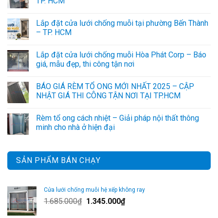
TP. HCM
Lắp đặt cửa lưới chống muỗi tại phường Bến Thành
– TP. HCM
Lắp đặt cửa lưới chống muỗi Hòa Phát Corp – Báo
giá, mẫu đẹp, thi công tận nơi
BÁO GIÁ RÈM TỔ ONG MỚI NHẤT 2025 – CẬP
NHẬT GIÁ THI CÔNG TẬN NƠI TẠI TP.HCM
Rèm tổ ong cách nhiệt – Giải pháp nội thất thông
minh cho nhà ở hiện đại
SẢN PHẨM BÁN CHẠY
Cửa lưới chống muỗi hệ xếp không ray
Giá
Giá
1.685.000
₫
1.345.000
₫
gốc
hiện