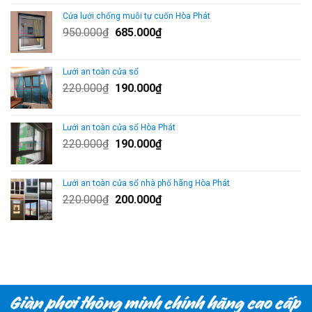
là:
tại
Cửa lưới chống muỗi tự cuốn Hòa Phát
1.685.000₫.
là:
Giá
Giá
950.000
₫
685.000
₫
1.345.000₫.
gốc
hiện
là:
tại
Lưới an toàn cửa sổ
950.000₫.
là:
Giá
Giá
220.000
₫
190.000
₫
685.000₫.
gốc
hiện
là:
tại
Lưới an toàn cửa sổ Hòa Phát
220.000₫.
là:
Giá
Giá
220.000
₫
190.000
₫
190.000₫.
gốc
hiện
là:
tại
Lưới an toàn cửa sổ nhà phố hãng Hòa Phát
220.000₫.
là:
Giá
Giá
220.000
₫
200.000
₫
190.000₫.
gốc
hiện
là:
tại
220.000₫.
là:
200.000₫.