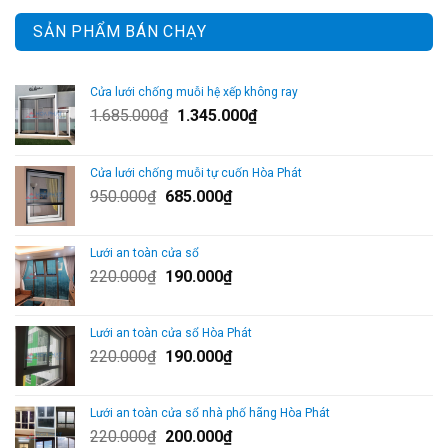
SẢN PHẨM BÁN CHẠY
Cửa lưới chống muỗi hệ xếp không ray
Giá
Giá
1.685.000
₫
1.345.000
₫
gốc
hiện
là:
tại
Cửa lưới chống muỗi tự cuốn Hòa Phát
1.685.000₫.
là:
Giá
Giá
950.000
₫
685.000
₫
1.345.000₫.
gốc
hiện
là:
tại
Lưới an toàn cửa sổ
950.000₫.
là:
Giá
Giá
220.000
₫
190.000
₫
685.000₫.
gốc
hiện
là:
tại
Lưới an toàn cửa sổ Hòa Phát
220.000₫.
là:
Giá
Giá
220.000
₫
190.000
₫
190.000₫.
gốc
hiện
là:
tại
Lưới an toàn cửa sổ nhà phố hãng Hòa Phát
220.000₫.
là:
Giá
Giá
220.000
₫
200.000
₫
190.000₫.