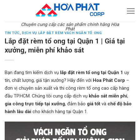
Skip
to
content
Chuyên cung cấp các sản phẩm chính hãng Hòa
Phát
TIN TỨC
,
DỊCH VỤ LẮP ĐẶT RÈM VÁCH NGĂN TỔ ONG
Lắp đặt rèm tổ ong tại Quận 1 | Giá tại
xưởng, miễn phí khảo sát
Bạn đang tìm kiếm dịch vụ
lắp đặt rèm tổ ong tại Quận 1
uy
tín, chất lượng, giá tận xưởng? Hãy đến với
Hoa Phát Corp
–
đơn vị chuyên sản xuất và thi công rèm tổ ong cao cấp hàng
đầu TP.HCM. Chúng tôi cung cấp dịch vụ
khảo sát miễn phí
,
gia công trực tiếp tại xưởng
, đảm bảo
giá tốt
và
chế độ bảo
hành lâu dài
cho khách hàng tại Quận 1.