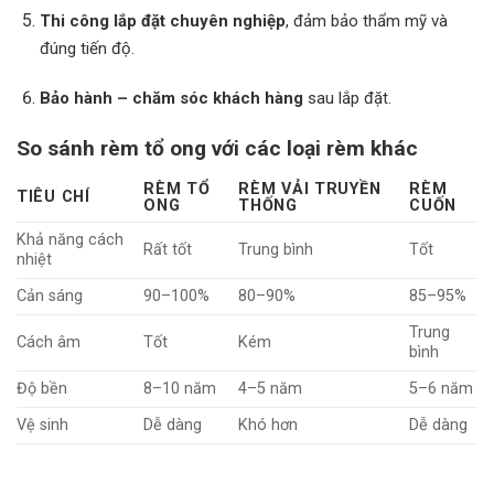
Thi công lắp đặt chuyên nghiệp
, đảm bảo thẩm mỹ và
đúng tiến độ.
Bảo hành – chăm sóc khách hàng
sau lắp đặt.
So sánh rèm tổ ong với các loại rèm khác
RÈM TỔ
RÈM VẢI TRUYỀN
RÈM
TIÊU CHÍ
ONG
THỐNG
CUỐN
Khả năng cách
Rất tốt
Trung bình
Tốt
nhiệt
Cản sáng
90–100%
80–90%
85–95%
Trung
Cách âm
Tốt
Kém
bình
Độ bền
8–10 năm
4–5 năm
5–6 năm
Vệ sinh
Dễ dàng
Khó hơn
Dễ dàng