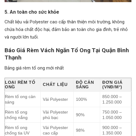
5. An toàn cho sức khỏe
Chất liệu vải Polyester cao cấp thân thiện môi trường, không
chứa hóa chất độc hại, đảm bảo an toàn cho gia đình, trẻ nhỏ
và người lớn tuổi.
Báo Giá Rèm Vách Ngăn Tổ Ong Tại Quận Bình
Thạnh
Bảng giá rèm tổ ong mới nhất
LOẠI RÈM TỔ
ĐỘ CẢN
ĐƠN GIÁ
CHẤT LIỆU
ONG
SÁNG
(VNĐ/M²)
Rèm tổ ong cản
850.000 –
Vải Polyester
100%
sáng
1.250.000
Rèm tổ ong
Vải Polyester
750.000 –
90%
chống nắng
phủ bạc
1.050.000
Rèm tổ ong
Vải Polyester
900.000 –
98%
chống tia UV
cao cấp
1.350.000