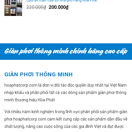
Lưới an toàn cửa sổ nhà phố hãng Hòa Phát
220.000₫.
là:
Giá
Giá
220.000
₫
200.000
₫
190.000₫.
gốc
hiện
là:
tại
220.000₫.
là:
200.000₫.
GIÀN PHƠI THÔNG MINH
hoaphatcorp.com là đơn vị đối tác độc quyền duy nhất tại Việt Nam
nhập khẩu và phân phối tất cả các dòng sản phẩm giàn phơi thông
minh thương hiệu Hòa Phát.
Với nhiều năm kinh nghiệm trong lĩnh vực phân phối sản phẩm giàn
phơi hoaphatcorp.com cam kết cung cấp các sản phẩm dẫn đầu về
chất lượng, nâng cao cuộc sống của các gia đình Việt và đạt được