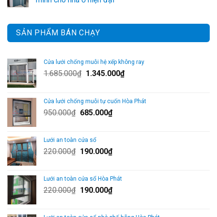
SẢN PHẨM BÁN CHẠY
Cửa lưới chống muỗi hệ xếp không ray
Giá
Giá
1.685.000
₫
1.345.000
₫
gốc
hiện
là:
tại
Cửa lưới chống muỗi tự cuốn Hòa Phát
1.685.000₫.
là:
Giá
Giá
950.000
₫
685.000
₫
1.345.000₫.
gốc
hiện
là:
tại
Lưới an toàn cửa sổ
950.000₫.
là:
Giá
Giá
220.000
₫
190.000
₫
685.000₫.
gốc
hiện
là:
tại
Lưới an toàn cửa sổ Hòa Phát
220.000₫.
là:
Giá
Giá
220.000
₫
190.000
₫
190.000₫.
gốc
hiện
là:
tại