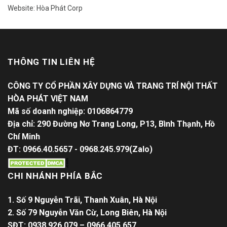
Website: Hòa Phát Corp
THÔNG TIN LIÊN HỆ
CÔNG TY CỔ PHẦN XÂY DỰNG VÀ TRANG TRÍ NỘI THẤT
HÒA PHÁT VIỆT NAM
Mã số doanh nghiệp: 0106864779
Địa chỉ: 290 Đường Nơ Trang Long, P13, Bình Thạnh, Hồ
Chí Minh
ĐT: 0966.40.5657 - 0968.245.979(Zalo)
CHI NHÁNH PHÍA BẮC
1. Số 9 Nguyễn Trãi, Thanh Xuân, Hà Nội
2. Số 79 Nguyễn Văn Cừ, Long Biên, Hà Nội
SĐT: 0938.926.079 – 0966.405.657