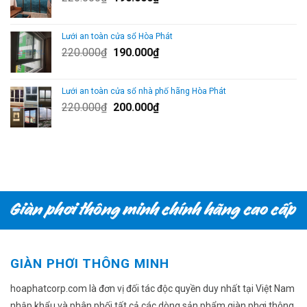
gốc
hiện
là:
tại
Lưới an toàn cửa sổ Hòa Phát
220.000₫.
là:
Giá
Giá
220.000
₫
190.000
₫
190.000₫.
gốc
hiện
là:
tại
Lưới an toàn cửa sổ nhà phố hãng Hòa Phát
220.000₫.
là:
Giá
Giá
220.000
₫
200.000
₫
190.000₫.
gốc
hiện
là:
tại
220.000₫.
là:
200.000₫.
GIÀN PHƠI THÔNG MINH
hoaphatcorp.com là đơn vị đối tác độc quyền duy nhất tại Việt Nam
nhập khẩu và phân phối tất cả các dòng sản phẩm giàn phơi thông