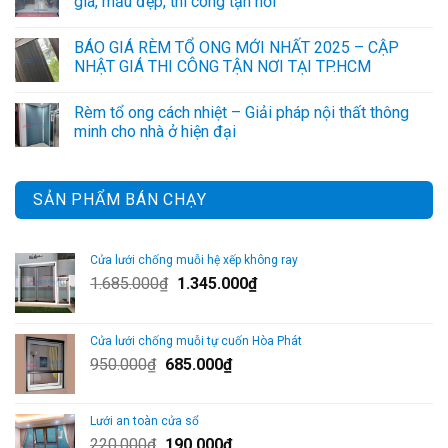
giá, mẫu đẹp, thi công tận nơi
BÁO GIÁ RÈM TỔ ONG MỚI NHẤT 2025 – CẬP
NHẬT GIÁ THI CÔNG TẬN NƠI TẠI TP.HCM
Rèm tổ ong cách nhiệt – Giải pháp nội thất thông
minh cho nhà ở hiện đại
SẢN PHẨM BÁN CHẠY
Cửa lưới chống muỗi hệ xếp không ray
Giá
Giá
1.685.000
₫
1.345.000
₫
gốc
hiện
là:
tại
Cửa lưới chống muỗi tự cuốn Hòa Phát
1.685.000₫.
là:
Giá
Giá
950.000
₫
685.000
₫
1.345.000₫.
gốc
hiện
là:
tại
Lưới an toàn cửa sổ
950.000₫.
là:
Giá
Giá
220.000
₫
190.000
₫
685.000₫.