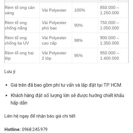
Rèm tổ ong cản
850.000 –
Vải Polyester
100%
sáng
1.250.000
Rèm tổ ong
Vải Polyester
750.000 –
90%
chống nắng
phủ bạc
1.050.000
Rèm tổ ong
Vải Polyester
900.000 –
98%
chống tia UV
cao cấp
1.350.000
Rèm tổ ong hai
Vải Polyester
950.000 –
95%
lớp
2 lớp
1.400.000
Lưu ý:
Giá trên đã bao gồm phí tư vấn và lắp đặt tại TP. HCM
Khách hàng đặt số lượng lớn sẽ được hưởng chiết khấu
hấp dẫn
Liên hệ ngay để nhận báo giá chi tiết
Hotline:
0968.245.979