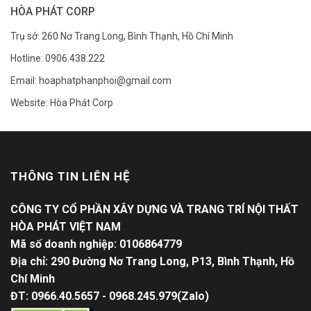
HÒA PHÁT CORP
Trụ sở: 260 Nơ Trang Long, Bình Thạnh, Hồ Chí Minh
Hotline: 0906.438.222
Email: hoaphatphanphoi@gmail.com
Website: Hòa Phát Corp
THÔNG TIN LIÊN HỆ
CÔNG TY CỔ PHẦN XÂY DỰNG VÀ TRANG TRÍ NỘI THẤT
HÒA PHÁT VIỆT NAM
Mã số doanh nghiệp: 0106864779
Địa chỉ: 290 Đường Nơ Trang Long, P13, Bình Thạnh, Hồ
Chí Minh
ĐT: 0966.40.5657 - 0968.245.979(Zalo)